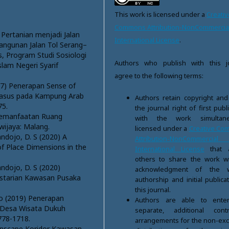
This work is licensed under a
Creativ
Commons Attribution-NonCommercial
Pertanian menjadi Jalan
International License
.
bangunan Jalan Tol Serang–
, Program Studi Sosiologi
Authors who publish with this j
slam Negeri Syarif
agree to the following terms:
017) Penerapan Sense of
 Kasus pada Kampung Arab
Authors retain copyright and
75.
the journal right of first publ
 Pemanfaatan Ruang
with the work simultane
wijaya: Malang.
licensed under a
Creative C
andojo, D. S (2020) A
Attribution-NonCommercia
f Place Dimensions in the
International License
that a
others to share the work w
andojo, D. S (2020)
acknowledgment of the w
estarian Kawasan Pusaka
authorship and initial publica
this journal.
rno (2019) Penerapan
Authors are able to enter
 Desa Wisata Dukuh
separate, additional contr
 778-1718.
arrangements for the non-exc
Townscape Koridor Kawasan