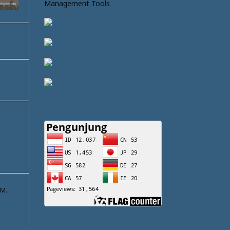
Management Tools
.M.