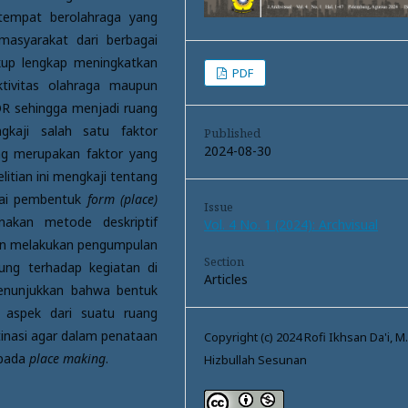
tempat berolahraga yang
masyarakat dari berbagai
ukup lengkap meningkatkan
PDF
ktivitas olahraga maupun
R sehingga menjadi ruang
ngkaji salah satu faktor
Published
2024-08-30
g merupakan faktor yang
elitian ini mengkaji tentang
agai pembentuk
form (place)
Issue
akan metode deskriptif
Vol. 4 No. 1 (2024): Archvisual
gan melakukan pengumpulan
Section
ng terhadap kegiatan di
Articles
menunjukkan bahwa bentuk
 aspek dari suatu ruang
inasi agar dalam penataan
Copyright (c) 2024 Rofi Ikhsan Da'i, M
 pada
place making
.
Hizbullah Sesunan