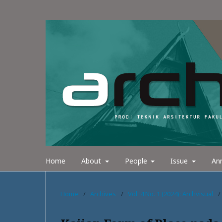
Home
About
People
Issue
An
Home
/
Archives
/
Vol. 4 No. 1 (2024): Archvisual
/