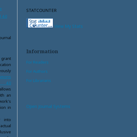
e
STATCOUNTER
 4.0
View My Stats
ournal
Information
 grant
For Readers
ication
ously
For Authors
ommons
For Librarians
l 4.0
llows
ith an
ork's
Open Journal Systems
tion in
 into
actual
lusive