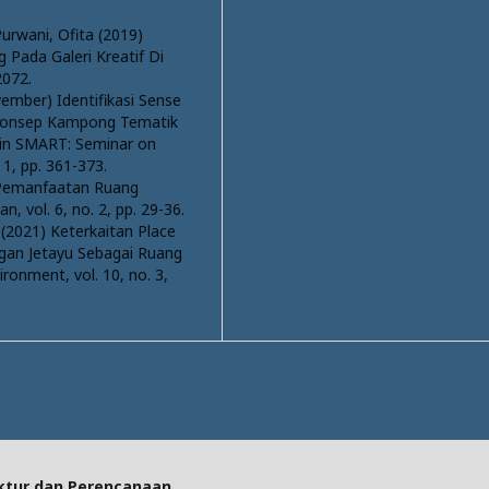
urwani, Ofita (2019)
Pada Galeri Kreatif Di
2072.
vember) Identifikasi Sense
 Konsep Kampong Tematik
 in SMART: Seminar on
 1, pp. 361-373.
 Pemanfaatan Ruang
n, vol. 6, no. 2, pp. 29-36.
 (2021) Keterkaitan Place
an Jetayu Sebagai Ruang
ronment, vol. 10, no. 3,
tektur dan Perencanaan