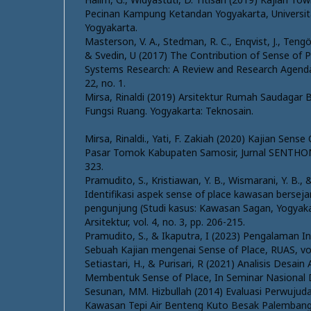
Pecinan Kampung Ketandan Yogyakarta, Universi
Yogyakarta.
Masterson, V. A., Stedman, R. C., Enqvist, J., Tengö,
& Svedin, U (2017) The Contribution of Sense of P
Systems Research: A Review and Research Agenda,
22, no. 1.
Mirsa, Rinaldi (2019) Arsitektur Rumah Saudagar B
Fungsi Ruang. Yogyakarta: Teknosain.
Mirsa, Rinaldi., Yati, F. Zakiah (2020) Kajian Sens
Pasar Tomok Kabupaten Samosir, Jurnal SENTHONG,
323.
Pramudito, S., Kristiawan, Y. B., Wismarani, Y. B., 
Identifikasi aspek sense of place kawasan berseja
pengunjung (Studi kasus: Kawasan Sagan, Yogyaka
Arsitektur, vol. 4, no. 3, pp. 206-215.
Pramudito, S., & Ikaputra, I (2023) Pengalaman I
Sebuah Kajian mengenai Sense of Place, RUAS, vol.
Setiastari, H., & Purisari, R (2021) Analisis Desain
Membentuk Sense of Place, In Seminar Nasional D
Sesunan, MM. Hizbullah (2014) Evaluasi Perwuju
Kawasan Tepi Air Benteng Kuto Besak Palembang,