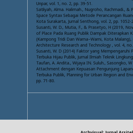
Unpar, vol. 1, no. 2, pp. 39-51.
Sa’diyah, Alma. Halimah., Nugroho, Rachmadi., & P
Space Syntax Sebagai Metode Perancangan Ruang 
Kota Surakarta, Jurnal Senthong, vol. 2, pp. 1052-
Susanti, W. D., Mutia, F., & Prasetyo, H (2019, No
of Place Pada Ruang Publik Dampak Diterapkan
(Kampong Tridi Dan Warna–Warni, Kota Malang),
Architecture Research and Technology , vol. 4, no.
Susanti, W. D (2014) Faktor yang Mempengaruhi
Terbuka Hijau Publik, Jurnal Ilmiah Teknik Lingkunga
Taufan, A. Andita., Wijaya IN. Suluh., Sasongko, W
Attachment dengan Kepuasan Pengunjung Lapang
Terbuka Publik, Planning for Urban Region and Envi
pp. 71-80.
Archvisual: Jurnal Arsi