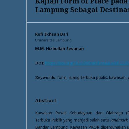
Kajian Form of Place pa
Lampung Sebagai Destinas
Rofi Ikhsan Da'i
Universitas Lampung
M.M. Hizbullah Sesunan
https://doi.org/10.55300/archvisual.v4i1.2339
DOI:
form, ruang terbuka publik, kawasan, 
Keywords:
Abstract
Kawasan Pusat Kebudayaan dan Olahraga (
Terbuka Publik yang menjadi salah satu
landmark
Bandar Lampung. Kawasan PKOR dipergunakan un