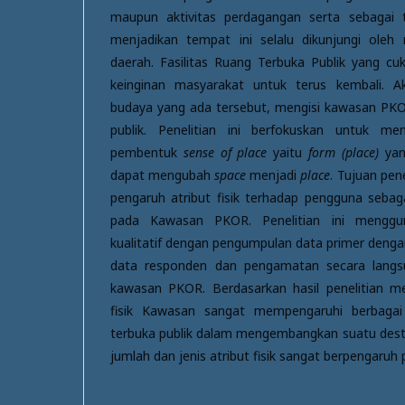
maupun aktivitas perdagangan serta sebagai 
menjadikan tempat ini selalu dikunjungi oleh 
daerah. Fasilitas Ruang Terbuka Publik yang c
keinginan masyarakat untuk terus kembali. A
budaya yang ada tersebut, mengisi kawasan PKO
publik. Penelitian ini berfokuskan untuk me
pembentuk
sense of place
yaitu
form (place)
yan
dapat mengubah
space
menjadi
place
. Tujuan pen
pengaruh atribut fisik terhadap pengguna seb
pada Kawasan PKOR. Penelitian ini menggun
kualitatif dengan pengumpulan data primer den
data responden dan pengamatan secara langsu
kawasan PKOR. Berdasarkan hasil penelitian 
fisik Kawasan sangat mempengaruhi berbagai
terbuka publik dalam mengembangkan suatu dest
jumlah dan jenis atribut fisik sangat berpengaruh