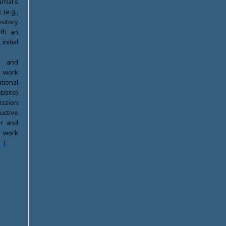
nal's
(e.g.,
ository
ith an
itial
d and
 work
ional
bsite)
ission
ductive
er and
d work
ss
).