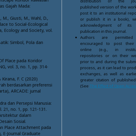
distribution of the jour
tas Gajah Mada:
published version of the work 
post it to an institutional rep
 M., Giusti, M., Wahl, D.,
or publish it in a book), w
lace to Social-Ecological
acknowledgment of its in
 Ecology and Society, vol.
publication in this journal.
Authors are permitte
atik: Simbol, Pola dan
encouraged to post their
online (e.g., in institut
repositories or on their we
e Of Place pada Koridor
prior to and during the subm
 vol. 3, no. 1, pp. 314-
process, as it can lead to pro
exchanges, as well as earli
& Kirana, F. C (2020)
greater citation of publishe
rah berdasarkan preferensi
(See
The Effect of Open Acce
rta), ARCADE: jurnal
ndra dan Persepsi Manusia:
 21, no. 1, pp. 121-131.
 Arsitektur dalam
esain Sosial.
dan Place Attachment pada
 E-Journal Graduate