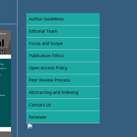
Author Guidelines
Editorial Team
Focus and Scope
Publication Ethics
Open Access Policy
Peer Review Process
Abstracting and Indexing
Contact Us
Reviewer