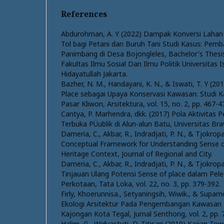
References
Abdurohman, A. Y (2022) Dampak Konversi Lahan 
Tol bagi Petani dan Buruh Tani Studi Kasus: Pem
Panimbang di Desa Bojongleles, Bachelor's Thesis
Fakultas Ilmu Sosial Dan Ilmu Politik Universitas I
Hidayatullah Jakarta.
Bazher, N. M., Handayani, K. N., & Iswati, T. Y (2
Place sebagai Upaya Konservasi Kawasan: Studi
Pasar Kliwon, Arsitektura, vol. 15, no. 2, pp. 467-4
Cantya, P. Marhendra, dkk. (2017) Pola Aktivitas
Terbuka PÜublik di Alun-alun Batu, Universitas Bra
Dameria, C., Akbar, R., Indradjati, P. N., & Tjokrop
Conceptual Framework for Understanding Sense o
Heritage Context, Journal of Regional and City.
Dameria, C., Akbar, R., Indradjati, P. N., & Tjokrop
Tinjauan Ulang Potensi Sense of place dalam Pel
Perkotaan, Tata Loka, vol. 22, no. 3, pp. 379-392.
Firly, Khoerunnisa., Setyaningsih, Wiwik., & Supa
Ekologi Arsitektur Pada Pengembangan Kawasan
Kajongan Kota Tegal, Jurnal Senthong, vol. 2, pp.
Halim, G., Widyastuti, D. Titisari (2019) Kajian 