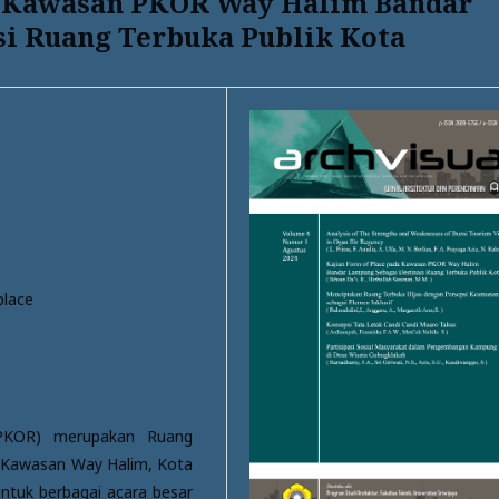
da Kawasan PKOR Way Halim Bandar
i Ruang Terbuka Publik Kota
place
PKOR) merupakan Ruang
Kawasan Way Halim, Kota
tuk berbagai acara besar